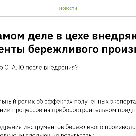
Новости
амом деле в цехе внедря
енты бережливого произ
то СТАЛО после внедрения?
льный ролик об эффектах полученных эксперт
нии процессов на приборостроительном предп
недрения инструментов бережливого производс
получены следующие результаты: