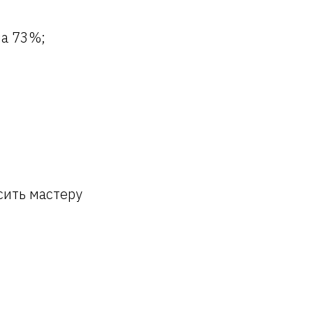
на 73%;
сить мастеру