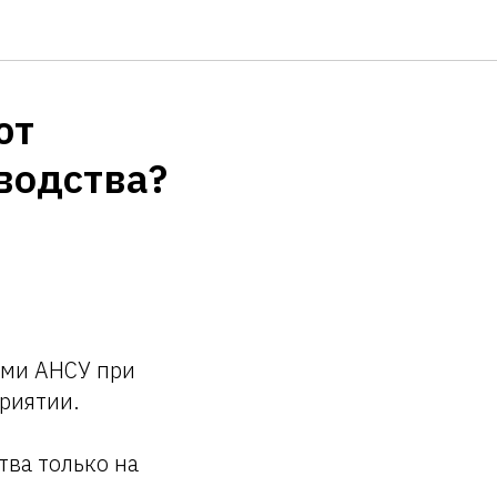
ют
водства?
ами АНСУ при
риятии.
тва только на