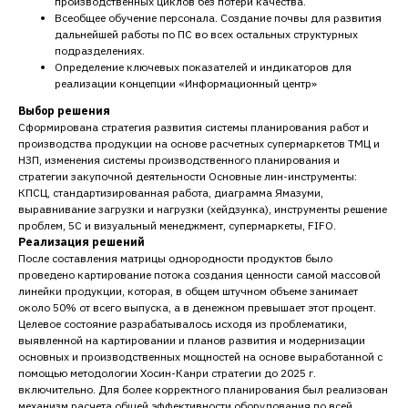
производственных циклов без потери качества.
Всеобщее обучение персонала. Создание почвы для развития
дальнейшей работы по ПС во всех остальных структурных
подразделениях.
Определение ключевых показателей и индикаторов для
реализации концепции «Информационный центр»
Выбор решения
Сформирована стратегия развития системы планирования работ и
производства продукции на основе расчетных супермаркетов ТМЦ и
НЗП, изменения системы производственного планирования и
стратегии закупочной деятельности Основные лин-инструменты:
КПСЦ, стандартизированная работа, диаграмма Ямазуми,
выравнивание загрузки и нагрузки (хейдзунка), инструменты решение
проблем, 5С и визуальный менеджмент, супермаркеты, FIFO.
Реализация решений
После составления матрицы однородности продуктов было
проведено картирование потока создания ценности самой массовой
линейки продукции, которая, в общем штучном объеме занимает
около 50% от всего выпуска, а в денежном превышает этот процент.
Целевое состояние разрабатывалось исходя из проблематики,
выявленной на картировании и планов развития и модернизации
основных и производственных мощностей на основе выработанной с
помощью методологии Хосин-Канри стратегии до 2025 г.
включительно. Для более корректного планирования был реализован
механизм расчета общей эффективности оборудования по всей