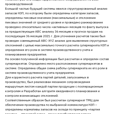
производственной
Большой частью будущей системы явился структурированный анализ
запасов НЗП, по которому были определены категории запасов,
определены пиковые значения (максимальные) и отклонения
пиковых значений от среднего уровня и проведено ранжирование
проведено относительно числа «активных» месяцев по факту выпуска
за предшествующие АВС анализу 36 месяцев и прогноз продаж на
последующие 36 месяцев 2021 г. Для уточнения расчетов также был
проведен совмещенный АВС-XYZ анализ для выявления структурных
отклонений с целью максимально точного расчета супермаркета НЗП и
определения его роли в системе производственного учета и
планирования предприятия.
На основе полученной информации был рассчитан и определен состав
супермаркетов. Определено место расположения супермаркетов в
системе. Определена общая схема работы супермаркета их его роли в
системе производственного учета предприятия.
Для корректного расчета партий деталей, запускаемых в
производство, был реализован механизм сопровождения
маршрутным листом каждой партии продукции с пооперационным
контролем и Разработан алгоритм ежедневного планирования и
контроля возникающих отклонений.
Соответственным образом был рассчитан супермаркет ТМЦ для
обеспечения производства по выбранной номенклатуре НЗП –
определены нормативы запасов на складе по принципу «партия
закупки — страховой запас – точка возобновления запаса,