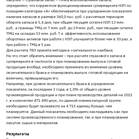
определено, что корректное функционирование супермаркета НЗП по
позициям категории «А» обеспечивается при усредненном показателе
наличия запасов в размере 360,0 тыс. руб. с расчетным периодом
оборота запаса в 5,4 дня, при общем текущем остатке НЗП 13 млн.
руб., а границы ТМЦ от 7 млн. руб. до 19 млн. руб., при текущем остатке
ТМЦ на складах 53 млн. руб. Т.е. эффективность использования
оборотных активов при работе с НЗП улучшается более чем в 30 раз, а
при работе с ТМЦ в 5 раз.
Для расчета ТВЗ принята методика «сигнального» канбана.
На что стоит обратить внимание – при расчете страхового запаса в
супермаркете в частности и при планировании выпуска готовой
продукции вообще, необходимо принимать во внимание уровень
окончательного брака и планировать выпуск готовой продукции на
величину, превышающую его.
Например, при уровне окончательного брака в усредненном
показателе, за последние 3 года, в 1,0% от общего уровня
произведенной продукции и при плане производства деталей на 2021
г. в количестве 471 490 штук, по данной номенклатурной группе
необходимо будет произвести на 4 715 единиц больше, чем
планируется. Данный показатель необходимо закладывать как при
системе производственного планирования, так и при планировании
закупок сырья и материалов.
Результаты