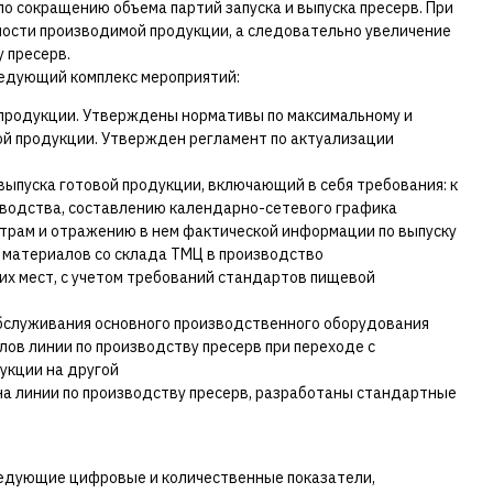
по сокращению объема партий запуска и выпуска пресерв. При
мости производимой продукции, а следовательно увеличение
 пресерв.
едующий комплекс мероприятий:
 продукции. Утверждены нормативы по максимальному и
й продукции. Утвержден регламент по актуализации
ыпуска готовой продукции, включающий в себя требования: к
изводства, составлению календарно-сетевого графика
трам и отражению в нем фактической информации по выпуску
х материалов со склада ТМЦ в производство
их мест, с учетом требований стандартов пищевой
бслуживания основного производственного оборудования
ов линии по производству пресерв при переходе с
укции на другой
а линии по производству пресерв, разработаны стандартные
ледующие цифровые и количественные показатели,