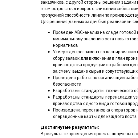
заказчиков, с другой стороны решения задачи 
этом остро стоял вопрос о снижении себестои
пропускной способности линии по производству
Для решения данных задач был реализован сл
Проведен АВС-анализ на сладе готовой
минимальному значению остатков готово
нормативов
Утвержден регламент по планированию в
сбору заявок для включения в план про
производства продукции по рабочим цен
за смену, выдаче сырья и сопутствующи
Проведена работа по организации рабоч
безопасности
Разработаны стандарты технического о
Разработаны стандарты переналадки узл
производства одного вида готовой прод
Произведена перестановка операторов н
операционные карты для каждого поста
Достигнутые результаты:
В результате проведения проекта получены с