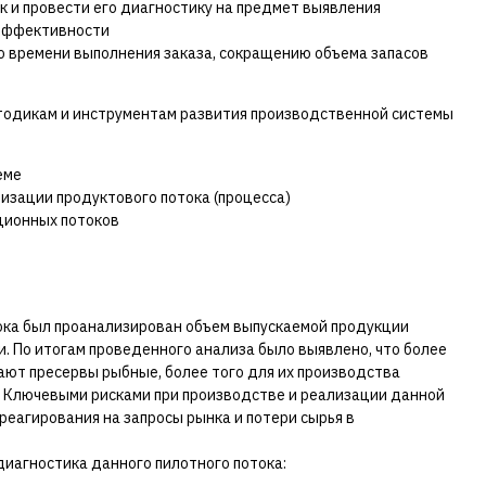
 и провести его диагностику на предмет выявления
 эффективности
 времени выполнения заказа, сокращению объема запасов
тодикам и инструментам развития производственной системы
еме
изации продуктового потока (процесса)
ционных потоков
ока был проанализирован объем выпускаемой продукции
. По итогам проведенного анализа было выявлено, что более
ают пресервы рыбные, более того для их производства
. Ключевыми рисками при производстве и реализации данной
еагирования на запросы рынка и потери сырья в
диагностика данного пилотного потока: