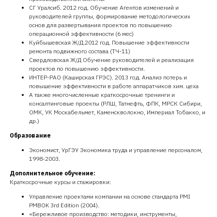
СГ Уралсиб. 2012 год. Обучение Агентов изменений и
руководителей группы, формирование методологических
основ для развертывания проектов по повышению
операционной эффективности (6 мес)
Куйбышевская Ж/Д.2012 год. Повышение эффективности
ремонта подвижного состава (ТЧ-11)
Свердловская Ж/Д Обучение руководителей и реализация
проектов по повышению эффективности.
ИНТЕР-РАО (Каширская ГРЭС). 2013 год. Анализ потерь и
повышение эффективности в работе аппаратчиков хим. цеха
А также многочисленные краткосрочные тренинги и
консалтинговые проекты (РЛШ, Татнефть, ФПК, МРСК Сибири,
ОМК, УК Москабельмет, Каменскволокно, Империал Тобакко, и
др.)
Образование
Экономист, УрГЭУ Экономика труда и управление персоналом,
1998-2003.
Дополнительное обучение:
Краткосрочные курсы и стажировки:
Управление проектами компании на основе стандарта PMI
PMBOK 3rd Edition (2004).
«Бережливое производство: методики, инструменты,