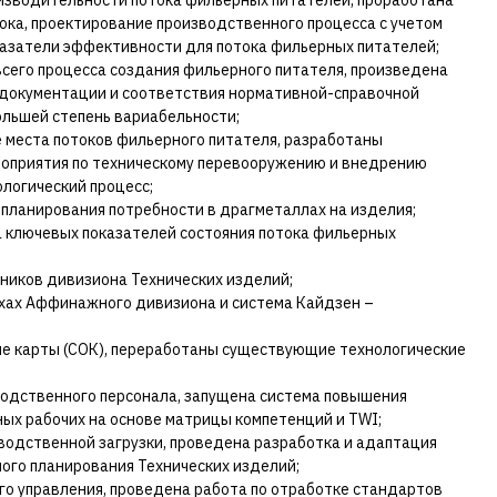
зводительности потока фильерных питателей, проработана
ока, проектирование производственного процесса с учетом
казатели эффективности для потока фильерных питателей;
сего процесса создания фильерного питателя, произведена
документации и соответствия нормативной-справочной
льшей степень вариабельности;
 места потоков фильерного питателя, разработаны
ероприятия по техническому перевооружению и внедрению
логический процесс;
 планирования потребности в драгметаллах на изделия;
 ключевых показателей состояния потока фильерных
ников дивизиона Технических изделий;
ехах Аффинажного дивизиона и система Кайдзен –
 карты (СОК), переработаны существующие технологические
водственного персонала, запущена система повышения
ых рабочих на основе матрицы компетенций и TWI;
одственной загрузки, проведена разработка и адаптация
ого планирования Технических изделий;
о управления, проведена работа по отработке стандартов