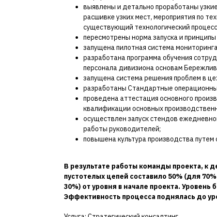
выявлены и детально проработаны узкие
расшивке узких мест, мероприятия по т
существующий технологический процесс
пересмотрены норма запуска и принципы
запущена пилотная система мониторинга
разработана программа обучения сотру
персонала дивизиона основам Бережлив
запущена система решения проблем в це
разработаны Стандартные операционные
проведена аттестация основного произ
квалификации основных производственн
осуществлен запуск стендов ежедневног
работы руководителей;
повышена культура производства путем о
В результате работы команды проекта, к 
пустотелых цепей составило 50% (для 70%
30%) от уровня в начале проекта. Уровень 
Эффективность процесса поднялась до ур
Услуга: Стратегический консалтинг