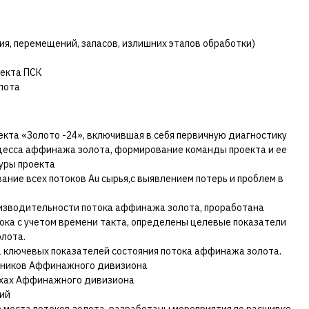
я, перемещений, запасов, излишних этапов обработки)
оекта ПСК
лота
екта «Золото -24», включившая в себя первичную диагностику
есса аффинажа золота, формирование команды проекта и ее
уры проекта
ние всех потоков Au сырья,с выявлением потерь и проблем в
зводительности потока аффинажа золота, проработана
ока с учетом времени такта, определены целевые показатели
лота.
 ключевых показателей состояния потока аффинажа золота.
дников Аффинажного дивизиона
ехах Аффинажного дивизиона
ий