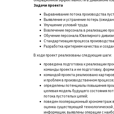
операционной эффективности в Дивизионе Юв
Задачи проекта
Выравнивание потока производства пус
Выявление и устранение потерь (ожидани
Улучшение условий труда
Вовлечение персонала в реализацию пр
Обучение персонала Ювелирного дивизи
Стандартизация процесса производства
Разработка критерием качества и созда
В ходе проект реализованы следующие шаги:
проведена подготовка к реализации про
команды проекта и ее подготовку, форм
командой проекта реализовано картиров
и проблем в производственном процессе
определены потенциалы повышения прои
целевая модель будущего состояния по
потока пустотелых цепей;
поведен пооперационный хронометраж вс
оценка существующей технологической 
информации, выявлены операции с наибо