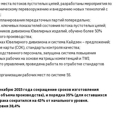
 места потоков пустотелых цепей, разработаны мероприятия по
ехническому перевооружению и внедрению новых технологий с
;
 планирования передаточных партий попередельно;
 ключевых показателей состояния потока пустотелых цепей;
дников дивизиона Ювелирных изделий, обучено более 50%
ого производства;
хах Ювелирного дивизиона и система Кайдзен – предложений;
 карты (СОК), стандарты контроля качества;
водственного персонала, запущена система повышения
ых рабочих на основе матрицы компетенций и TWI;
о управления, проведена работа по отработке стандартов
рганизации рабочих мест по системе 5S.
декабрю 2015 года сокращение сроков изготовления
 объема производства), и порядка 35% (для оставшихся
брака сократился на 43% от начального уровня.
овня 38,4%