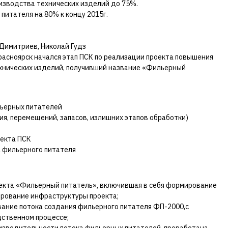
зводства технических изделий до 75%.
итателя на 80% к концу 2015г.
Димитриев, Николай Гудз
Красноярск начался этап ПСК по реализации проекта повышения
хнических изделий, получивший название «Фильерный
ьерных питателей
я, перемещений, запасов, излишних этапов обработки)
оекта ПСК
 фильерного питателя
оекта «Фильерный питатель», включившая в себя формирование
ирование инфраструктуры проекта;
ание потока создания фильерного питателя ФП-2000,с
дственном процессе;