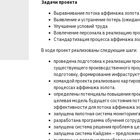
Задачи проекта
Выравнивание потока аффинажа золота
Выявление и устранение потерь (ожидани
Улучшение условий труда
Вовлечение персонала в реализацию пр
Стандартизация процесса аффинажа зо
В ходе проект реализованы следующие шаги:
проведена подготовка к реализации про
существующего производственного проц
подготовку, формирование инфраструкт
командой проекта реализовано картирова
процессах аффинажа золота.
определены потенциалы повышения прои
целевая модель будущего состояния пот
эффективности для потока аффинажа зо
запущена пилотная система мониторинга
разработана программа обучения сотру
запущена система решения проблем в ц
запущена система Кайдзен – предложен