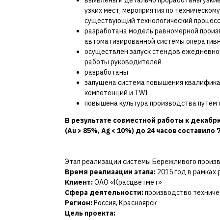
выявлены и детально проработаны узкие
узких мест, мероприятия по техническо
существующий технологический процесс
разработана модель равномерной произв
автоматизированной системы оператив
осуществлен запуск стендов ежедневног
работы руководителей
разработаны
запущена система повышения квалифика
компетенций и TWI
повышена культура производства путем 
В результате совместной работы к декабр
(Au > 85%, Ag < 10%) до 24 часов составило
Этап реализации системы Бережливого произ
Время реализации этапа:
2015 год в рамках 
Клиент:
ОАО «Красцветмет»
Сфера деятельности:
производство техниче
Регион:
Россия, Красноярск
Цель проекта: