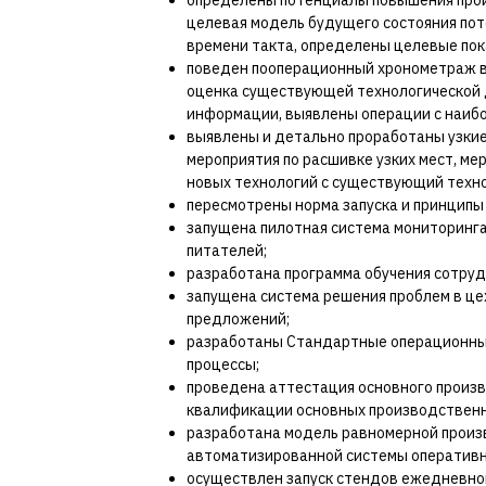
определены потенциалы повышения прои
целевая модель будущего состояния пот
времени такта, определены целевые по
поведен пооперационный хронометраж в
оценка существующей технологической 
информации, выявлены операции с наибо
выявлены и детально проработаны узкие
мероприятия по расшивке узких мест, м
новых технологий с существующий техно
пересмотрены норма запуска и принципы
запущена пилотная система мониторинга
питателей;
разработана программа обучения сотруд
запущена система решения проблем в ц
предложений;
разработаны Стандартные операционные
процессы;
проведена аттестация основного произ
квалификации основных производственн
разработана модель равномерной произв
автоматизированной системы оперативн
осуществлен запуск стендов ежедневног