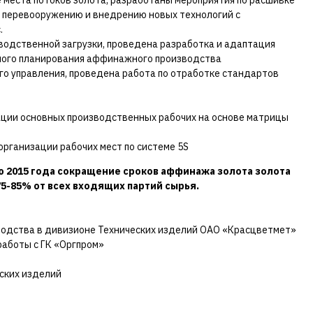
 места потоков золота, разработаны мероприятия по расшивке
му перевооружению и внедрению новых технологий с
.
одственной загрузки, проведена разработка и адаптация
ного планирования аффинажного производства
о управления, проведена работа по отработке стандартов
ции основных производственных рабочих на основе матрицы
организации рабочих мест по системе 5S
ю 2015 года сокращение сроков аффинажа золота золота
 75-85% от всех входящих партий сырья.
водства в дивизионе Технических изделий ОАО «Красцветмет»
работы с ГК «Оргпром»
ских изделий