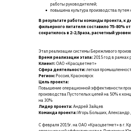
работы руководителей;
повышена культура производства путем о
В результате работы команды проекта, к 
фильерного питателя составило 75-80% от 
сократилось в 2-2,5раза, расчетный уровен
Этап реализации системы Бережливого произ
Время реализации этапа:
2015 год в рамках 
Клиент:
ОАО «Красцветмет»
Сфера деятельности:
легкая промышленнос
Регион:
Россия, Красноярск
Цель проекта:
Повышение операционной эффективности прои
производства Пустотелых цепей на 50% к конц
на 30%
Лидер проекта:
Андрей Зайцев
Команда проекта:
Игорь Больших, Александр
С февраля 2015г. на ОАО «Красцветмет» в г. К