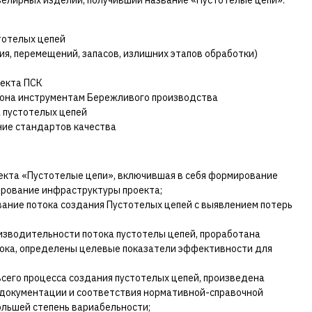
елирных изделий, получивший название «Пустотелые цепи».
тотелых цепей
я, перемещений, запасов, излишних этапов обработки)
оекта ПСК
она инструментам Бережливого производства
 пустотелых цепей
ние стандартов качества
екта «Пустотелые цепи», включившая в себя формирование
ирование инфраструктуры проекта;
ание потока создания Пустотелых цепей с выявлением потерь
;
зводительности потока пустотелы цепей, проработана
тока, определены целевые показатели эффективности для
его процесса создания пустотелых цепей, произведена
документации и соответствия нормативной-справочной
льшей степень вариабельности;