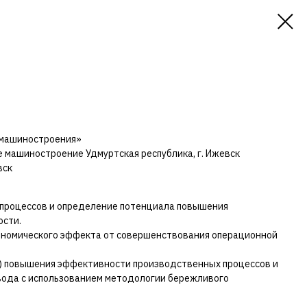
 машиностроения»
е машиностроение Удмуртская республика, г. Ижевск
вск
процессов и определение потенциала повышения
ости.
ономического эффекта от совершенствования операционной
) повышения эффективности производственных процессов и
вода с использованием методологии бережливого