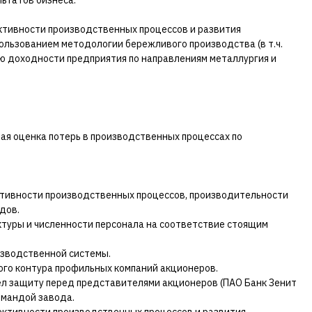
ьтатов бизнеса.
тивности производственных процессов и развития
ользованием методологии бережливого производства (в т.ч.
 доходности предприятия по направлениям металлургия и
ая оценка потерь в производственных процессах по
ивности производственных процессов, производительности
дов.
туры и численности персонала на соответствие стоящим
изводственной системы.
го контура профильных компаний акционеров.
ел защиту перед представителями акционеров (ПАО Банк Зенит
омандой завода.