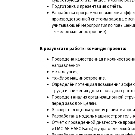
существующих КПЭ на достижение резул
Подготовка и презентация отчёта.
Разработка программы повышения эффек
производственной системы завода с исп
учитывающей мероприятия по повышению
тяжёлое машиностроение).
В результате работы команды проекта:
Проведена качественная и количественн
направлениям:
металлургия;
тяжёлое машиностроение.
Определён потенциал повышения эффект
труда и снижения доли накладных расхо
Проведён анализ организационной струк
перед заводом целям.
Экспертная оценка уровня развития про
Разработана модель машиностроительно
Отчет о проведенной диагностике прош
и ПАО АК БАРС Банк) и управленческой к