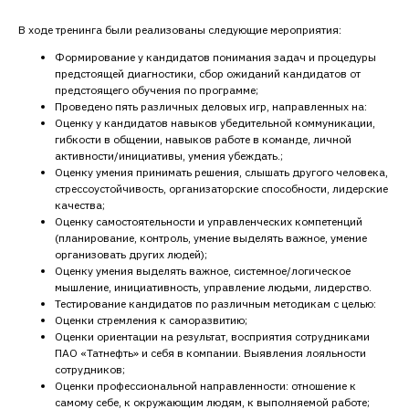
В ходе тренинга были реализованы следующие мероприятия:
Формирование у кандидатов понимания задач и процедуры
предстоящей диагностики, сбор ожиданий кандидатов от
предстоящего обучения по программе;
Проведено пять различных деловых игр, направленных на:
Оценку у кандидатов навыков убедительной коммуникации,
гибкости в общении, навыков работе в команде, личной
активности/инициативы, умения убеждать.;
Оценку умения принимать решения, слышать другого человека,
стрессоустойчивость, организаторские способности, лидерские
качества;
Оценку самостоятельности и управленческих компетенций
(планирование, контроль, умение выделять важное, умение
организовать других людей);
Оценку умения выделять важное, системное/логическое
мышление, инициативность, управление людьми, лидерство.
Тестирование кандидатов по различным методикам с целью:
Оценки стремления к саморазвитию;
Оценки ориентации на результат, восприятия сотрудниками
ПАО «Татнефть» и себя в компании. Выявления лояльности
сотрудников;
Оценки профессиональной направленности: отношение к
самому себе, к окружающим людям, к выполняемой работе;