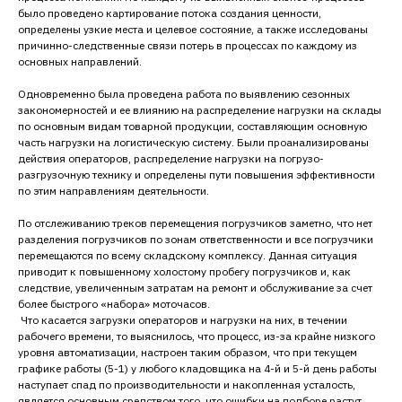
было проведено картирование потока создания ценности,
определены узкие места и целевое состояние, а также исследованы
причинно-следственные связи потерь в процессах по каждому из
основных направлений.
Одновременно была проведена работа по выявлению сезонных
закономерностей и ее влиянию на распределение нагрузки на склады
по основным видам товарной продукции, составляющим основную
часть нагрузки на логистическую систему. Были проанализированы
действия операторов, распределение нагрузки на погрузо-
разгрузочную технику и определены пути повышения эффективности
по этим направлениям деятельности.
По отслеживанию треков перемещения погрузчиков заметно, что нет
разделения погрузчиков по зонам ответственности и все погрузчики
перемещаются по всему складскому комплексу. Данная ситуация
приводит к повышенному холостому пробегу погрузчиков и, как
следствие, увеличенным затратам на ремонт и обслуживание за счет
более быстрого «набора» моточасов.
Что касается загрузки операторов и нагрузки на них, в течении
рабочего времени, то выяснилось, что процесс, из-за крайне низкого
уровня автоматизации, настроен таким образом, что при текущем
графике работы (5-1) у любого кладовщика на 4-й и 5-й день работы
наступает спад по производительности и накопленная усталость,
является основным средством того, что ошибки на подборе растут,