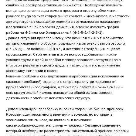
ошибки на сортировке также не снижаются. Необходимо изменить
концепцию организации самого процесса в сторону облегчения
ручного труда за счет современных средств и механизмов, в частности
аккумуляторные складские тележки с возможностью нахождения
кладовщика в ней во время движения, а также изменить график
работы на 4-2 или комбинированный (4-2-5-1-4-2-5-1).
Данная ситуация привела к тому, что начиная с 2019 г. количество
актов отклонений по сборке продукции на отгрузку резко возросло
(на 26 %) – от величины 2018 г., и негативная тенденция, в целом
продолжается. Свой негатив в этом вопросе добавляют плохие
условия труда и крайне слабая мотивированность сотрудников в
итоговом результате своего труда, в частности, и его влиянием на
экономику компании в целом.
Решение проблемы стандартизации выработки (для исключения ее
сильных колебаний) отдельного оператора внутри «длинного»
производственного графика, а также при работе в ночные смены –
есть краеугольный камень повышения общей эффективности
деятельности подобных логистических структур.
Дополнительную неразбериху вносили сторонние бизнес-процессы.
Которым уделялось много времени и ресурсов, но которые, в
экономическом смысле, не являлись в компании
системообразующими, например — процесс «Сезонное хранение»,
который необходимо рассматривать как отдельный процесс, со всеми