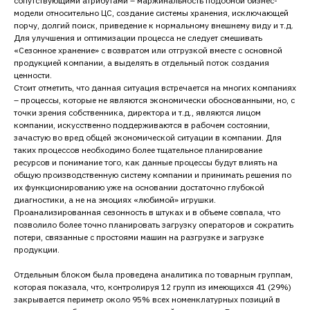
сопутствующими атрибутами – маржинальность подобной бизнес-
модели относительно ЦС, создание системы хранения, исключающей
порчу, долгий поиск, приведение к нормальному внешнему виду и т.д.
Для улучшения и оптимизации процесса не следует смешивать
«Сезонное хранение» с возвратом или отгрузкой вместе с основной
продукцией компании, а выделять в отдельный поток создания
ценности.
Стоит отметить, что данная ситуация встречается на многих компаниях
– процессы, которые не являются экономически обоснованными, но, с
точки зрения собственника, директора и т.д., являются лицом
компании, искусственно поддерживаются в рабочем состоянии,
зачастую во вред общей экономической ситуации в компании. Для
таких процессов необходимо более тщательное планирование
ресурсов и понимание того, как данные процессы будут влиять на
общую производственную систему компании и принимать решения по
их функционированию уже на основании достаточно глубокой
диагностики, а не на эмоциях «любимой» игрушки.
Проанализированная сезонность в штуках и в объеме совпала, что
позволило более точно планировать загрузку операторов и сократить
потери, связанные с простоями машин на разгрузке и загрузке
продукции.
Отдельным блоком была проведена аналитика по товарным группам,
которая показала, что, контролируя 12 групп из имеющихся 41 (29%)
закрывается периметр около 95% всех номенклатурных позиций в